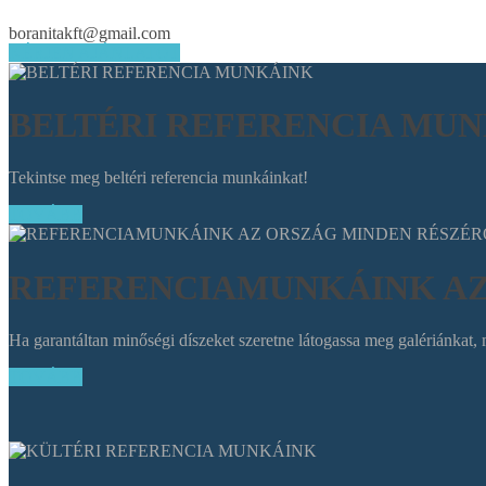
boranitakft@gmail.com
KÉRJEN AJÁNLATOT
BELTÉRI REFERENCIA MU
Tekintse meg beltéri referencia munkáinkat!
TOVÁBB
REFERENCIAMUNKÁINK AZ
Ha garantáltan minőségi díszeket szeretne látogassa meg galériánkat, m
TOVÁBB