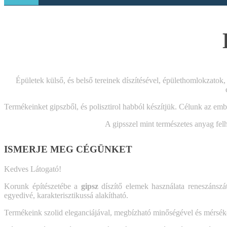
TOVÁBB
Épületek külső, és belső tereinek díszítésével, épülethomlokzatok,
Termékeinket gipszből, és polisztirol habból készítjük. Célunk az embe
A gipsszel mint természetes anyag fel
ISMERJE MEG CÉGÜNKET
Kedves Látogató!
Korunk építészetébe a
gipsz
díszítő elemek használata reneszánszá
egyedivé, karakterisztikussá alakítható.
Termékeink szolid eleganciájával, megbízható minőségével és mérsék