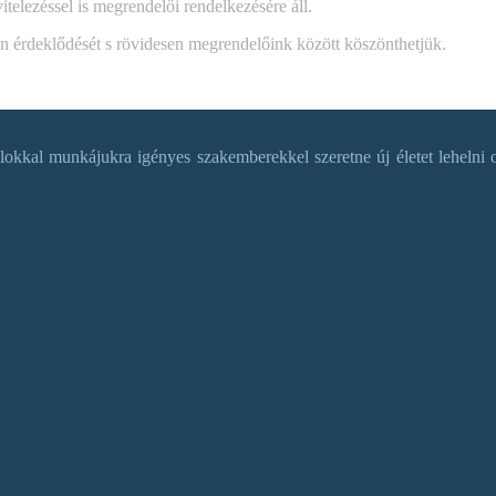
itelezéssel is megrendelői rendelkezésére áll.
Ön érdeklődését s rövidesen megrendelőink között köszönthetjük.
okkal munkájukra igényes szakemberekkel szeretne új életet lehelni o