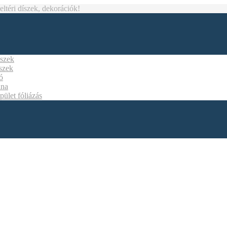
téri díszek, dekorációk!
íszek
íszek
ó
ána
pület fóliázás