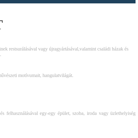
T
inek restsurálásával vagy újragyártásával,valamint családi házak és
.
művészeti motívumait, hangulatvilágát.
és felhasználásával egy-egy épület,
szoba, iroda vagy üzlethelyiség