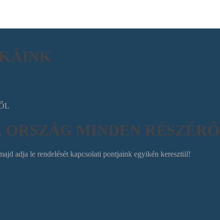
NKÁINK
 ORSZÁG MINDEN RÉSZÉRŐ
ajd adja le rendelését kapcsolati pontjaink egyikén keresztül!