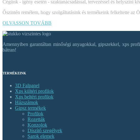
Cégünk - igény esetén - szaktanácsadással, tervezéssel és helyszíni kiv
Őszintén remélem, hogy szolgáltatásink és termékeink felkeltette az 
OLVASSON TOVÁBB
Amennyiben garantáltan minőségi anyagokkal, gipszekkel, xps profil
bátran!
TERMÉKEINK
3D Falpanel
Xps kültéri profilok
Xps beltéri profilok
Házszámok
Gipsz termékek
Profilok
Rozetták
Konzolok
Díszítő szegélyek
Sarok elemek