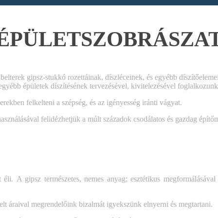
ÉPÜLETSZOBRÁSZA
 belterek gipsz-stukkó rozettáinak, díszléceinek, és egyébb díszítőeleme
egyébb épületek díszítésének tervezésével, kivitelezésével foglalkozunk
rekben felkelteni a szépség, és az igényesség iránti vágyat.
használásával felidézhetjük a múlt századok csodálatos és gazdag építő
t éli.
A gipsz természetes, nemes anyag; esztétikus megformálásával 
elt áraival megrendelőink
bizalmát igyekszünk elnyerni és megtartani.