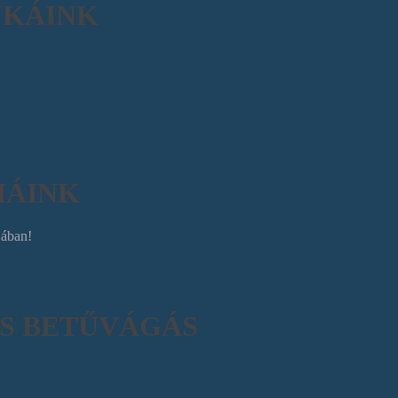
NKÁINK
IÁINK
jában!
US BETŰVÁGÁS