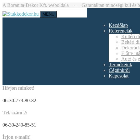
A Boranita-Dekor Kft. weboldala - Garantáltan minőségi kül és bel
MENU
Kezdőlap
Referenciák
Kültéri d
Beltéri d
Dekoráci
Előtte-ut
Autó és é
Termékeink
Cégünkről
Kapcsolat
Hívjon minket!
06-30-779-80-82
Tel. szám 2:
06-30-240-85-51
Írjon e-mailt!