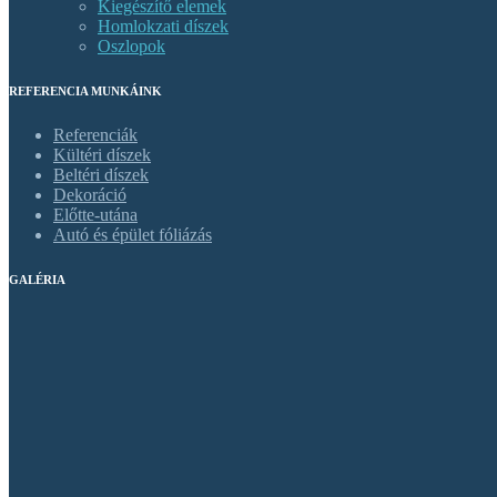
Kiegészítő elemek
Homlokzati díszek
Oszlopok
REFERENCIA MUNKÁINK
Referenciák
Kültéri díszek
Beltéri díszek
Dekoráció
Előtte-utána
Autó és épület fóliázás
GALÉRIA