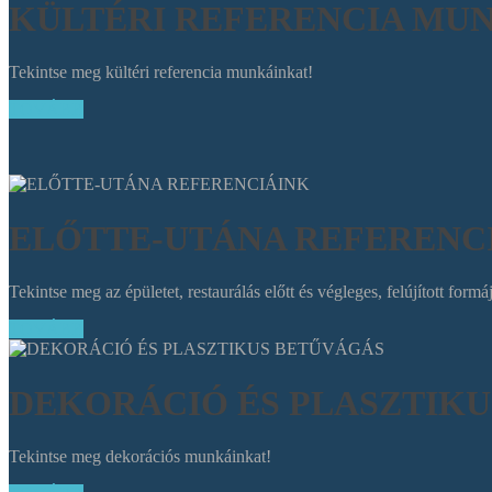
KÜLTÉRI REFERENCIA MU
Tekintse meg kültéri referencia munkáinkat!
TOVÁBB
ELŐTTE-UTÁNA REFERENC
Tekintse meg az épületet, restaurálás előtt és végleges, felújított formá
TOVÁBB
DEKORÁCIÓ ÉS PLASZTIK
Tekintse meg dekorációs munkáinkat!