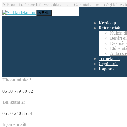
A Boranita-Dekor Kft. weboldala - Garantáltan minőségi kül és bel
MENU
Kezdőlap
Referenciák
Kültéri d
Beltéri d
Dekoráci
Előtte-ut
Autó és é
Termékeink
Cégünkről
Kapcsolat
Hívjon minket!
06-30-779-80-82
Tel. szám 2:
06-30-240-85-51
Írjon e-mailt!