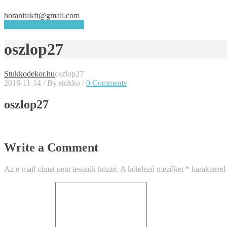
boranitakft@gmail.com
KÉRJEN AJÁNLATOT
oszlop27
Stukkodekor.hu
oszlop27
2016-11-14
/
By stukko
/
0 Comments
oszlop27
Write a Comment
Az e-mail címet nem tesszük közzé.
A kötelező mezőket
*
karakterrel 