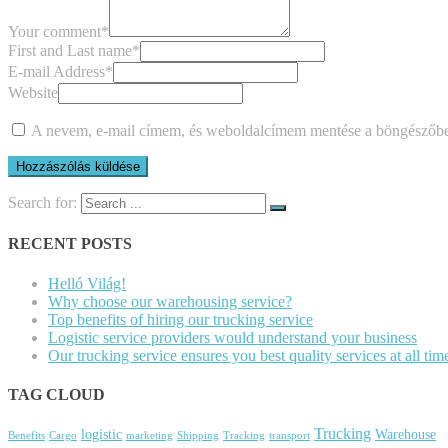
Your comment
*
First and Last name
*
E-mail Address
*
Website
A nevem, e-mail címem, és weboldalcímem mentése a böngészőb
Search for:
RECENT POSTS
Helló Világ!
Why choose our warehousing service?
Top benefits of hiring our trucking service
Logistic service providers would understand your business
Our trucking service ensures you best quality services at all tim
TAG CLOUD
Trucking
logistic
Warehouse
Benefits
Cargo
marketing
Shipping
Tracking
transport