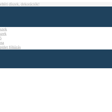
téri díszek, dekorációk!
íszek
íszek
ó
ána
pület fóliázás