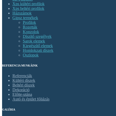
Xps kültéri profilok
Xps beltéri profilok
Házszámok
Gipsz termékek
Profilok
Rozetták
Konzolok
Díszítő szegélyek
Sarok elemek
Kiegészítő elemek
Homlokzati díszek
Oszlopok
REFERENCIA MUNKÁINK
Referenciák
Kültéri díszek
Beltéri díszek
Dekoráció
Előtte-utána
Autó és épület fóliázás
GALÉRIA