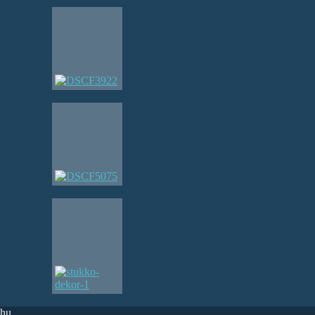
.hu
.