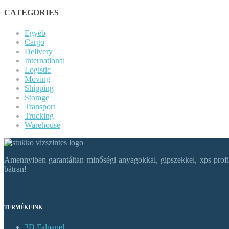
CATEGORIES
Egyéb
Cargo
Delivery
International
Logistic
Moving
Shipping
Storage
Transport
Trucking
Warehouse
Amennyiben garantáltan minőségi anyagokkal, gipszekkel, xps profil
bátran!
TERMÉKEINK
3D Falpanel