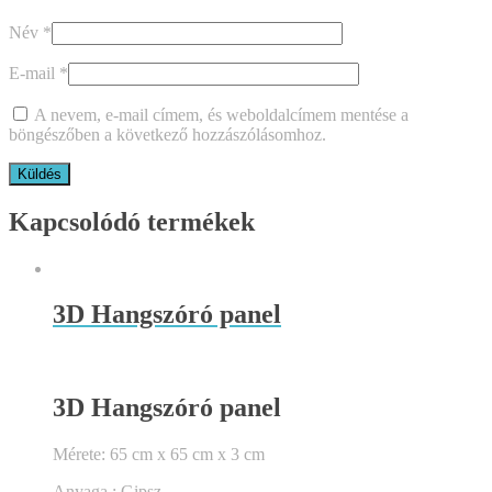
Név
*
E-mail
*
A nevem, e-mail címem, és weboldalcímem mentése a
böngészőben a következő hozzászólásomhoz.
Kapcsolódó termékek
3D Hangszóró panel
3D Hangszóró panel
Mérete: 65 cm x 65 cm x 3 cm
Anyaga : Gipsz