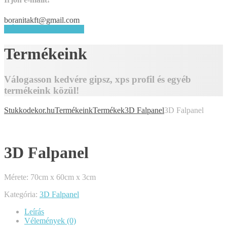
boranitakft@gmail.com
KÉRJEN AJÁNLATOT
Termékeink
Válogasson kedvére gipsz, xps profil és egyéb
termékeink közül!
Stukkodekor.hu
Termékeink
Termékek
3D Falpanel
3D Falpanel
3D Falpanel
Mérete: 70cm x 60cm x 3cm
Kategória:
3D Falpanel
Leírás
Vélemények (0)