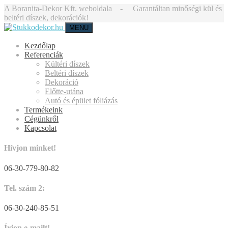
A Boranita-Dekor Kft. weboldala - Garantáltan minőségi kül és
beltéri díszek, dekorációk!
MENU
Kezdőlap
Referenciák
Kültéri díszek
Beltéri díszek
Dekoráció
Előtte-utána
Autó és épület fóliázás
Termékeink
Cégünkről
Kapcsolat
Hívjon minket!
06-30-779-80-82
Tel. szám 2:
06-30-240-85-51
Írjon e-mailt!