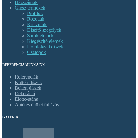
Házszámok
Gipsz termékek
Profilok
Rozetták
Konzolok
Díszítő szegélyek
Sarok elemek
Kiegészítő elemek
Homlokzati díszek
Oszlopok
REFERENCIA MUNKÁINK
Referenciák
Kültéri díszek
Beltéri díszek
Dekoráció
Előtte-utána
Autó és épület fóliázás
GALÉRIA