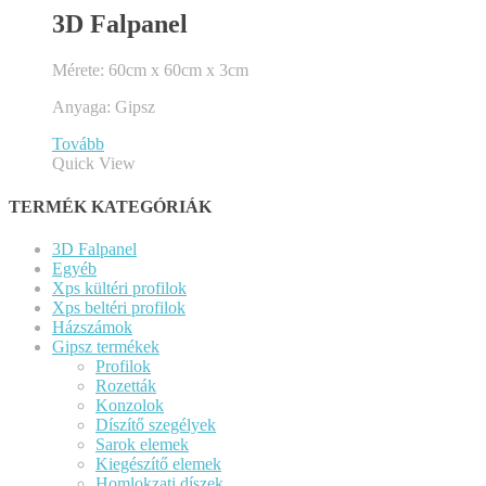
3D Falpanel
Mérete: 60cm x 60cm x 3cm
Anyaga: Gipsz
Tovább
Quick View
TERMÉK KATEGÓRIÁK
3D Falpanel
Egyéb
Xps kültéri profilok
Xps beltéri profilok
Házszámok
Gipsz termékek
Profilok
Rozetták
Konzolok
Díszítő szegélyek
Sarok elemek
Kiegészítő elemek
Homlokzati díszek