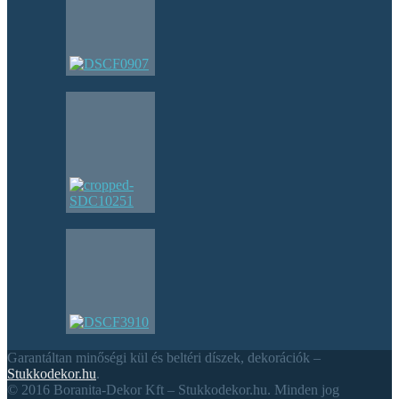
Garantáltan minőségi kül és beltéri díszek, dekorációk –
Stukkodekor.hu
.
© 2016 Boranita-Dekor Kft – Stukkodekor.hu. Minden jog