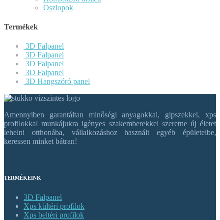
Oszlopok
Termékek
3D Falpanel
3D Falpanel
3D Falpanel
3D Falpanel
3D Hangszóró panel
Amennyiben garantáltan minőségi anyagokkal, gipszekkel, xps
profilokkal munkájukra igényes szakemberekkel szeretne új életet
lehelni otthonába, vállalkozáshoz használt egyéb épületeibe,
keressen minket bátran!
TERMÉKEINK
3D Falpanel
Xps kültéri profilok
Xps beltéri profilok