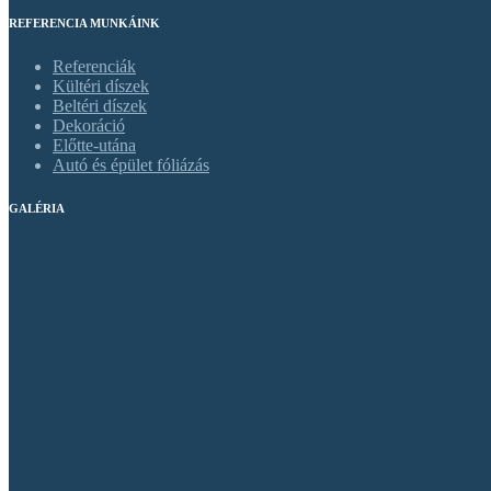
REFERENCIA MUNKÁINK
Referenciák
Kültéri díszek
Beltéri díszek
Dekoráció
Előtte-utána
Autó és épület fóliázás
GALÉRIA