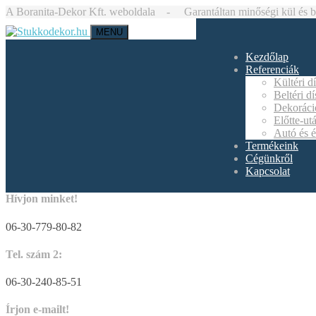
A Boranita-Dekor Kft. weboldala - Garantáltan minőségi kül és bel
MENU
Kezdőlap
Referenciák
Kültéri d
Beltéri d
Dekoráci
Előtte-ut
Autó és é
Termékeink
Cégünkről
Kapcsolat
Hívjon minket!
06-30-779-80-82
Tel. szám 2:
06-30-240-85-51
Írjon e-mailt!