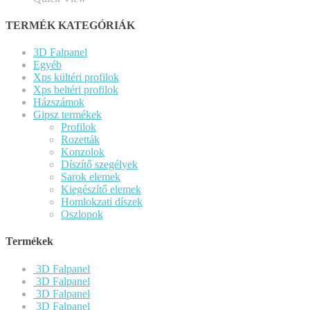
TERMÉK KATEGÓRIÁK
3D Falpanel
Egyéb
Xps kültéri profilok
Xps beltéri profilok
Házszámok
Gipsz termékek
Profilok
Rozetták
Konzolok
Díszítő szegélyek
Sarok elemek
Kiegészítő elemek
Homlokzati díszek
Oszlopok
Termékek
3D Falpanel
3D Falpanel
3D Falpanel
3D Falpanel