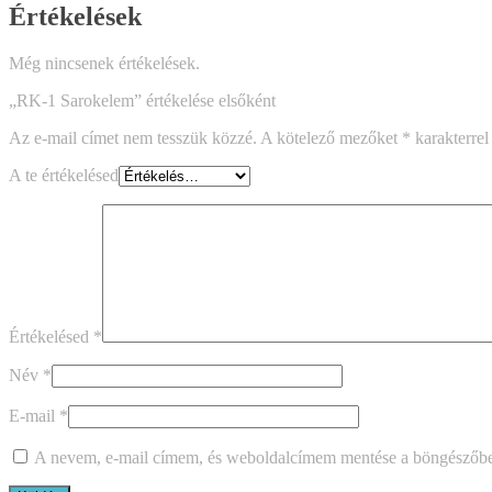
Értékelések
Még nincsenek értékelések.
„RK-1 Sarokelem” értékelése elsőként
Az e-mail címet nem tesszük közzé.
A kötelező mezőket
*
karakterrel 
A te értékelésed
Értékelésed
*
Név
*
E-mail
*
A nevem, e-mail címem, és weboldalcímem mentése a böngészőb