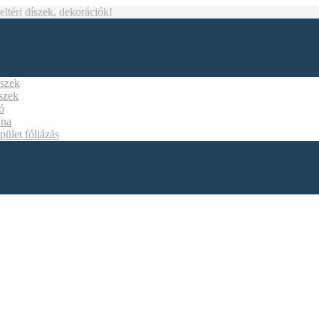
téri díszek, dekorációk!
íszek
íszek
ó
ána
pület fóliázás