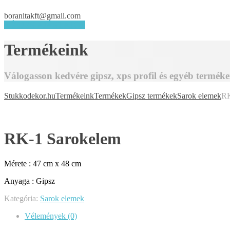
boranitakft@gmail.com
KÉRJEN AJÁNLATOT
Termékeink
Válogasson kedvére gipsz, xps profil és egyéb terméke
Stukkodekor.hu
Termékeink
Termékek
Gipsz termékek
Sarok elemek
RK
RK-1 Sarokelem
Mérete : 47 cm x 48 cm
Anyaga : Gipsz
Kategória:
Sarok elemek
Vélemények (0)