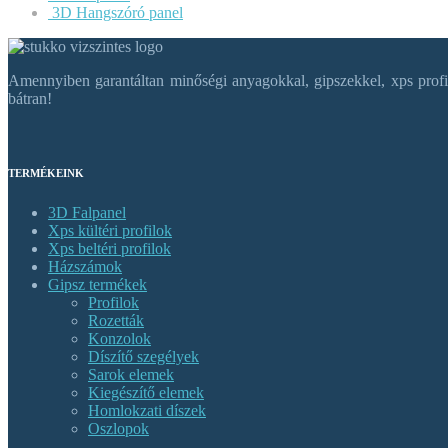
3D Hangszóró panel
Amennyiben garantáltan minőségi anyagokkal, gipszekkel, xps profil
bátran!
TERMÉKEINK
3D Falpanel
Xps kültéri profilok
Xps beltéri profilok
Házszámok
Gipsz termékek
Profilok
Rozetták
Konzolok
Díszítő szegélyek
Sarok elemek
Kiegészítő elemek
Homlokzati díszek
Oszlopok