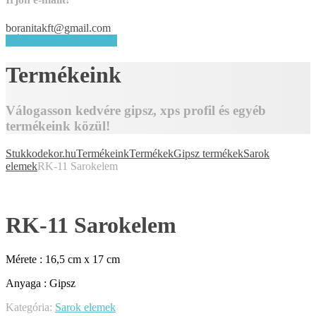
boranitakft@gmail.com
KÉRJEN AJÁNLATOT
Termékeink
Válogasson kedvére gipsz, xps profil és egyéb
termékeink közül!
Stukkodekor.hu
Termékeink
Termékek
Gipsz termékek
Sarok
elemek
RK-11 Sarokelem
RK-11 Sarokelem
Mérete : 16,5 cm x 17 cm
Anyaga : Gipsz
Kategória:
Sarok elemek