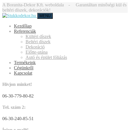
A Boranita-Dekor Kft. weboldala - Garantáltan minőségi kül és
beltéri díszek, dekorációk!
MENU
Kezdőlap
Referenciák
Kültéri díszek
Beltéri díszek
Dekoráció
Előtte-utána
Autó és épület fóliázás
Termékeink
Cégünkről
Kapcsolat
Hívjon minket!
06-30-779-80-82
Tel. szám 2:
06-30-240-85-51
Írjon e-mailt!