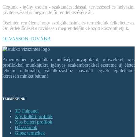
Cégünk - igény esetén - szaktanácsadással, tervezéssel és helyszíni
kivitelezéssel is megrendelői rendelkezésére áll.
Őszintén remélem, hogy szolgáltatásink és termékeink felkeltette az
Ön érdeklődését s rövidesen megrendelőink között köszönthetjük.
OLVASSON TOVÁBB
Amennyiben garantáltan minőségi anyagokkal, gipszekkel, xps
profilokkal munkájukra igényes szakemberekkel szeretne új életet
lehelni otthonába, vállalkozáshoz használt egyéb épületeibe,
keressen minket bátran!
TERMÉKEINK
3D Falpanel
Xps kültéri profilok
Xps beltéri profilok
Házszámok
Gipsz termékek