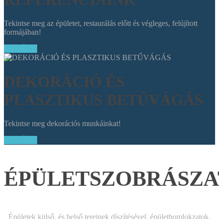
Tekintse meg az épületet, restaurálás előtt és végleges, felújított
formájában!
TOVÁBB
DEKORÁCIÓ ÉS
PLASZTIKUS BETŰVÁGÁS
Tekintse meg dekorációs munkáinkat!
TOVÁBB
ÉPÜLETSZOBRÁSZA
Épületek külső, és belső tereinek díszítésével, épülethomlokzatok,