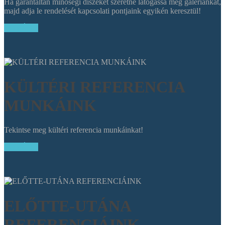
Ha garantáltan minőségi díszeket szeretne látogassa meg galériánkat,
majd adja le rendelését kapcsolati pontjaink egyikén keresztül!
TOVÁBB
KÜLTÉRI REFERENCIA
MUNKÁINK
Tekintse meg kültéri referencia munkáinkat!
TOVÁBB
ELŐTTE-UTÁNA
REFERENCIÁINK