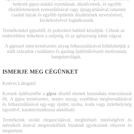
belterek gipsz-stukkó rozettáinak, díszléceinek, és egyébb
díszítőelemeinek restsurálásával vagy újragyártásával,valamint
családi házak és egyébb épületek díszítésének tervezésével,
kivitelezésével foglalkozunk.
Termékeinket gipszből, és polisztirol habból készítjük. Célunk az
emberekben felkelteni a szépség, és az igényesség iránti vágyat.
A gipsszel mint természetes anyag felhasználásával felidézhetjük a
múlt századok csodálatos és gazdag építőművészeti motívumait,
hangulatvilágát.
ISMERJE MEG CÉGÜNKET
Kedves Látogató!
Korunk építészetébe a
gipsz
díszítő elemek használata reneszánszát
éli.
A gipsz természetes, nemes anyag; esztétikus megformálásával
és felhasználásával egy-egy épület,
szoba, iroda vagy üzlethelyiség
egyedivé, karakterisztikussá alakítható.
Termékeink szolid eleganciájával, megbízható minőségével és
mérsékelt áraival megrendelőink
bizalmát igyekszünk elnyerni és
megtartani.