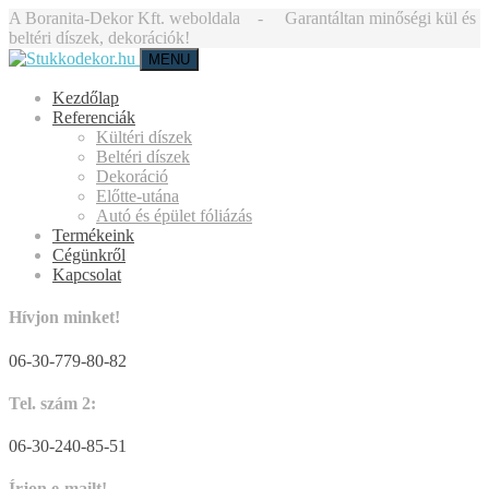
A Boranita-Dekor Kft. weboldala - Garantáltan minőségi kül és
beltéri díszek, dekorációk!
MENU
Kezdőlap
Referenciák
Kültéri díszek
Beltéri díszek
Dekoráció
Előtte-utána
Autó és épület fóliázás
Termékeink
Cégünkről
Kapcsolat
Hívjon minket!
06-30-779-80-82
Tel. szám 2:
06-30-240-85-51
Írjon e-mailt!