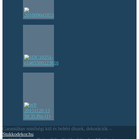
Garantáltan minőségi kül és beltéri díszek, dekorációk –
Stukkodekor.hu
.