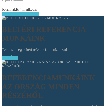
boranitakft@gmail.com
KÉRJEN AJÁNLATOT
BELTÉRI REFERENCIA
MUNKÁINK
Tekintse meg beltéri referencia munkáinkat!
TOVÁBB
REFERENCIAMUNKÁINK
AZ ORSZÁG MINDEN
RÉSZÉRŐL