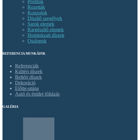
Profilok
Rozetták
Konzolok
Díszítő szegélyek
Sarok elemek
Kiegészítő elemek
Homlokzati díszek
Oszlopok
REFERENCIA MUNKÁINK
Referenciák
Kültéri díszek
Beltéri díszek
Dekoráció
Előtte-utána
Autó és épület fóliázás
GALÉRIA