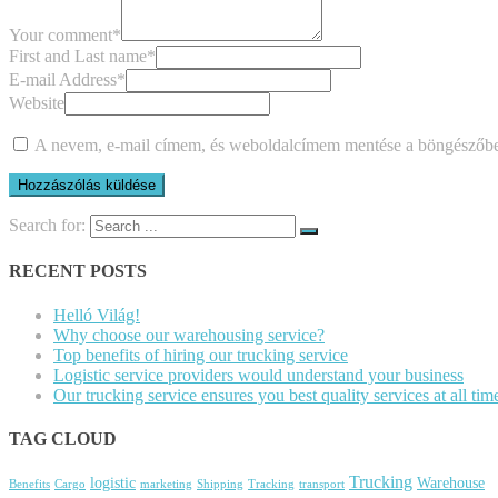
Your comment
*
First and Last name
*
E-mail Address
*
Website
A nevem, e-mail címem, és weboldalcímem mentése a böngészőb
Search for:
RECENT POSTS
Helló Világ!
Why choose our warehousing service?
Top benefits of hiring our trucking service
Logistic service providers would understand your business
Our trucking service ensures you best quality services at all tim
TAG CLOUD
Trucking
logistic
Warehouse
Benefits
Cargo
marketing
Shipping
Tracking
transport