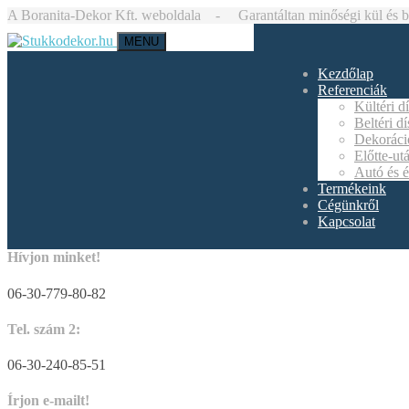
A Boranita-Dekor Kft. weboldala - Garantáltan minőségi kül és bel
MENU
Kezdőlap
Referenciák
Kültéri d
Beltéri d
Dekoráci
Előtte-ut
Autó és é
Termékeink
Cégünkről
Kapcsolat
Hívjon minket!
06-30-779-80-82
Tel. szám 2:
06-30-240-85-51
Írjon e-mailt!