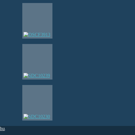
.hu
.
.