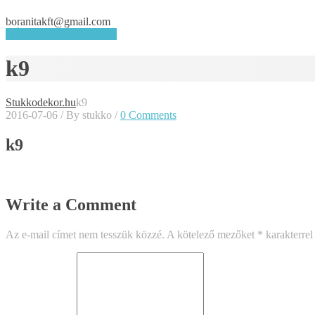
boranitakft@gmail.com
KÉRJEN AJÁNLATOT
k9
Stukkodekor.hu
k9
2016-07-06
/
By stukko
/
0 Comments
k9
Write a Comment
Az e-mail címet nem tesszük közzé.
A kötelező mezőket
*
karakterrel 