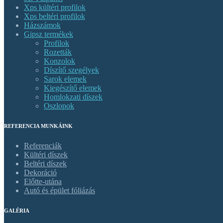
Xps kültéri profilok
Xps beltéri profilok
Házszámok
Gipsz termékek
Profilok
Rozetták
Konzolok
Díszítő szegélyek
Sarok elemek
Kiegészítő elemek
Homlokzati díszek
Oszlopok
REFERENCIA MUNKÁINK
Referenciák
Kültéri díszek
Beltéri díszek
Dekoráció
Előtte-utána
Autó és épület fóliázás
GALÉRIA