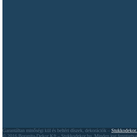
Garantáltan minőségi kül és beltéri díszek, dekorációk –
Stukkodekor
© 2016 Boranita-Dekor Kft – Stukkodekor.hu. Minden jog fenntartva