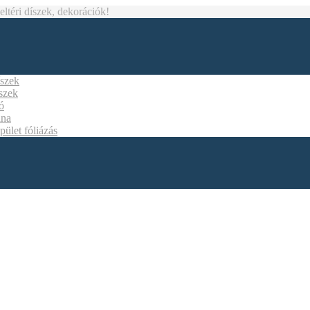
téri díszek, dekorációk!
íszek
íszek
ó
ána
pület fóliázás