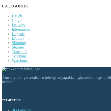
CATEGORIES
Egyéb
Cargo
Delivery
International
Logistic
Moving
Shipping
Storage
Transport
Trucking
Warehouse
Amennyiben garantáltan minőségi anyagokkal, gipszekkel, xps profil
bátran!
TERMÉKEINK
3D Falpanel