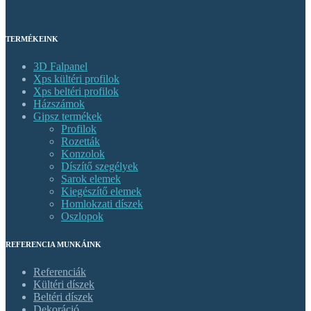
TERMÉKEINK
3D Falpanel
Xps kültéri profilok
Xps beltéri profilok
Házszámok
Gipsz termékek
Profilok
Rozetták
Konzolok
Díszítő szegélyek
Sarok elemek
Kiegészítő elemek
Homlokzati díszek
Oszlopok
REFERENCIA MUNKÁINK
Referenciák
Kültéri díszek
Beltéri díszek
Dekoráció