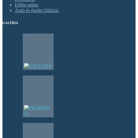
Előtte-utána
Autó és épület fóliázás
GALÉRIA