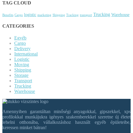
TAG CLOUD
Trucking
logistic
Warehouse
Benefits
Cargo
marketing
Shipping
Tracking
transport
CATEGORIES
Egyéb
Cargo
Delivery
International
Logistic
Moving
Shipping
Storage
Transport
Trucking
Warehouse
Amennyiben garantáltan minőségi anyagokkal, gipszekkel, xps
profilokkal munkájukra igényes szakemberekkel szeretne új életet
lehelni otthonába, vállalkozáshoz használt egyéb épületeibe,
keressen minket bátran!