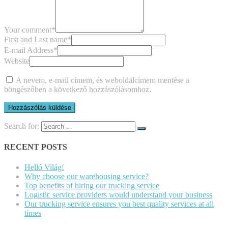
Your comment
*
First and Last name
*
E-mail Address
*
Website
A nevem, e-mail címem, és weboldalcímem mentése a
böngészőben a következő hozzászólásomhoz.
Search for:
RECENT POSTS
Helló Világ!
Why choose our warehousing service?
Top benefits of hiring our trucking service
Logistic service providers would understand your business
Our trucking service ensures you best quality services at all
times