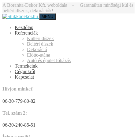
A Boranita-Dekor Kft. weboldala - Garantáltan minőségi kül és
beltéri díszek, dekorációk!
MENU
Kezdőlap
Referenciák
Kültéri díszek
Beltéri díszek
Dekoráció
Előtte-utána
Autó és épület fóliázás
Termékeink
Cégünkről
Kapcsolat
Hívjon minket!
06-30-779-80-82
Tel. szám 2:
06-30-240-85-51
Írjon e-mailt!