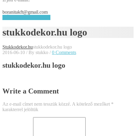
boranitakft@gmail.com
KÉRJEN AJÁNLATOT
stukkodekor.hu logo
Stukkodekor.hu
stukkodekor.hu logo
2016-06-10
/
By stukko
/
0 Comments
stukkodekor.hu logo
Write a Comment
Az e-mail címet nem tesszük közzé.
A kötelező mezőket
*
karakterrel jelöltük