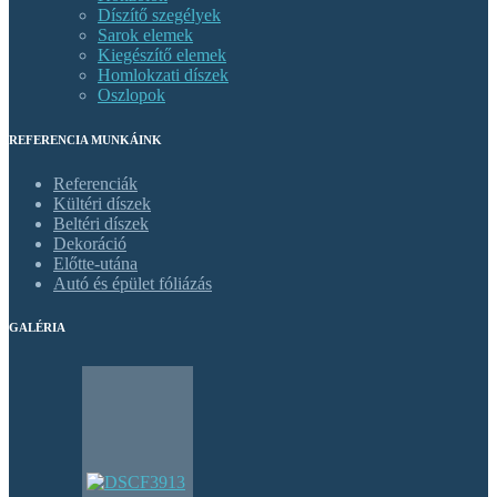
Díszítő szegélyek
Sarok elemek
Kiegészítő elemek
Homlokzati díszek
Oszlopok
REFERENCIA MUNKÁINK
Referenciák
Kültéri díszek
Beltéri díszek
Dekoráció
Előtte-utána
Autó és épület fóliázás
GALÉRIA