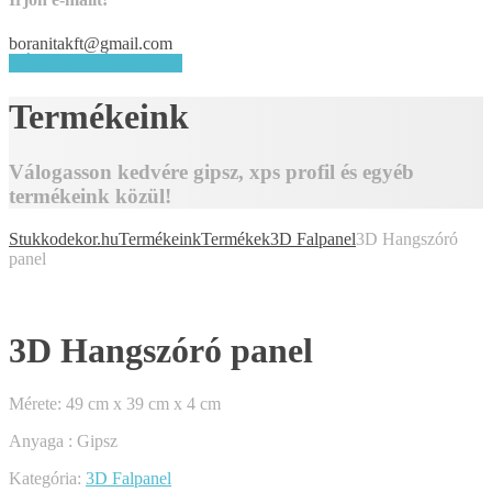
boranitakft@gmail.com
KÉRJEN AJÁNLATOT
Termékeink
Válogasson kedvére gipsz, xps profil és egyéb
termékeink közül!
Stukkodekor.hu
Termékeink
Termékek
3D Falpanel
3D Hangszóró
panel
3D Hangszóró panel
Mérete: 49 cm x 39 cm x 4 cm
Anyaga : Gipsz
Kategória:
3D Falpanel