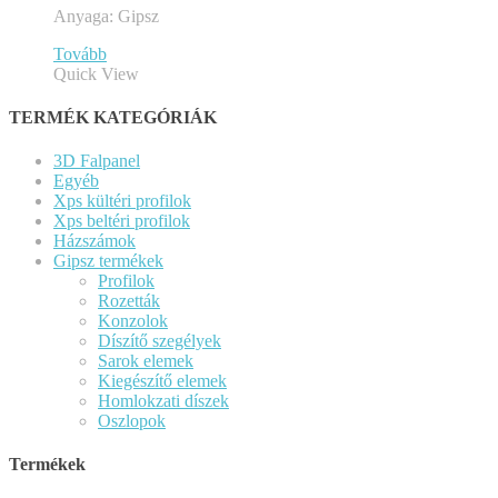
Anyaga: Gipsz
Tovább
Quick View
TERMÉK KATEGÓRIÁK
3D Falpanel
Egyéb
Xps kültéri profilok
Xps beltéri profilok
Házszámok
Gipsz termékek
Profilok
Rozetták
Konzolok
Díszítő szegélyek
Sarok elemek
Kiegészítő elemek
Homlokzati díszek
Oszlopok
Termékek