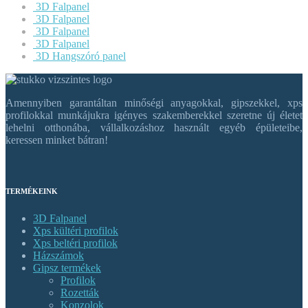
3D Falpanel
3D Falpanel
3D Falpanel
3D Falpanel
3D Hangszóró panel
Amennyiben garantáltan minőségi anyagokkal, gipszekkel, xps
profilokkal munkájukra igényes szakemberekkel szeretne új életet
lehelni otthonába, vállalkozáshoz használt egyéb épületeibe,
keressen minket bátran!
TERMÉKEINK
3D Falpanel
Xps kültéri profilok
Xps beltéri profilok
Házszámok
Gipsz termékek
Profilok
Rozetták
Konzolok