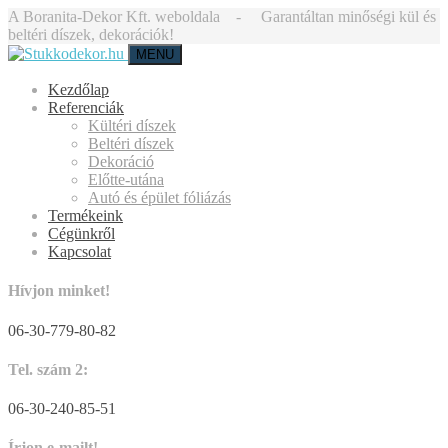
A Boranita-Dekor Kft. weboldala - Garantáltan minőségi kül és
beltéri díszek, dekorációk!
MENU
Kezdőlap
Referenciák
Kültéri díszek
Beltéri díszek
Dekoráció
Előtte-utána
Autó és épület fóliázás
Termékeink
Cégünkről
Kapcsolat
Hívjon minket!
06-30-779-80-82
Tel. szám 2:
06-30-240-85-51
Írjon e-mailt!