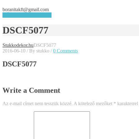
boranitakft@gmail.com
KÉRJEN AJÁNLATOT
DSCF5077
Stukkodekor.hu
DSCF5077
2016-06-10
/
By stukko
/
0 Comments
DSCF5077
Write a Comment
Az e-mail címet nem tesszük közzé.
A kötelező mezőket
*
karakterrel 