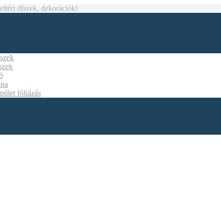
téri díszek, dekorációk!
íszek
íszek
ó
ána
pület fóliázás