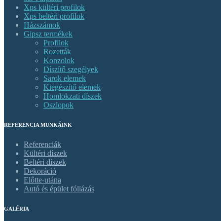
Xps kültéri profilok
Xps beltéri profilok
Házszámok
Gipsz termékek
Profilok
Rozetták
Konzolok
Díszítő szegélyek
Sarok elemek
Kiegészítő elemek
Homlokzati díszek
Oszlopok
REFERENCIA MUNKÁINK
Referenciák
Kültéri díszek
Beltéri díszek
Dekoráció
Előtte-utána
Autó és épület fóliázás
GALÉRIA