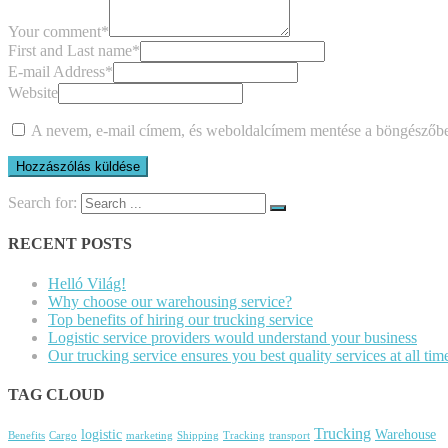
Your comment
*
First and Last name
*
E-mail Address
*
Website
A nevem, e-mail címem, és weboldalcímem mentése a böngészőb
Search for:
RECENT POSTS
Helló Világ!
Why choose our warehousing service?
Top benefits of hiring our trucking service
Logistic service providers would understand your business
Our trucking service ensures you best quality services at all tim
TAG CLOUD
Trucking
logistic
Warehouse
Benefits
Cargo
marketing
Shipping
Tracking
transport