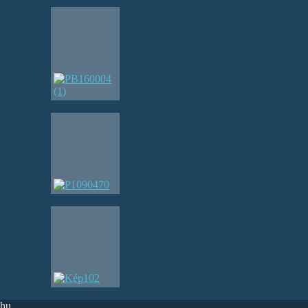
.hu
.