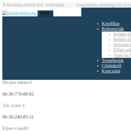
A Boranita-Dekor Kft. weboldala - Garantáltan minőségi kül és bel
MENU
Kezdőlap
Referenciák
Kültéri d
Beltéri d
Dekoráci
Előtte-ut
Autó és é
Termékeink
Cégünkről
Kapcsolat
Hívjon minket!
06-30-779-80-82
Tel. szám 2:
06-30-240-85-51
Írjon e-mailt!