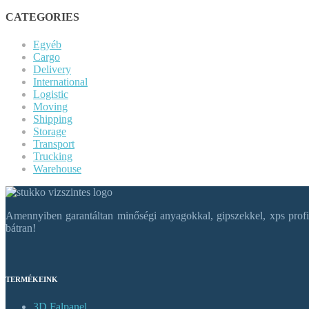
CATEGORIES
Egyéb
Cargo
Delivery
International
Logistic
Moving
Shipping
Storage
Transport
Trucking
Warehouse
Amennyiben garantáltan minőségi anyagokkal, gipszekkel, xps profil
bátran!
TERMÉKEINK
3D Falpanel