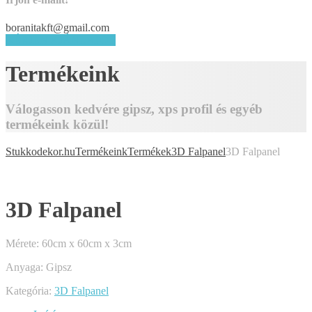
boranitakft@gmail.com
KÉRJEN AJÁNLATOT
Termékeink
Válogasson kedvére gipsz, xps profil és egyéb
termékeink közül!
Stukkodekor.hu
Termékeink
Termékek
3D Falpanel
3D Falpanel
3D Falpanel
Mérete: 60cm x 60cm x 3cm
Anyaga: Gipsz
Kategória:
3D Falpanel