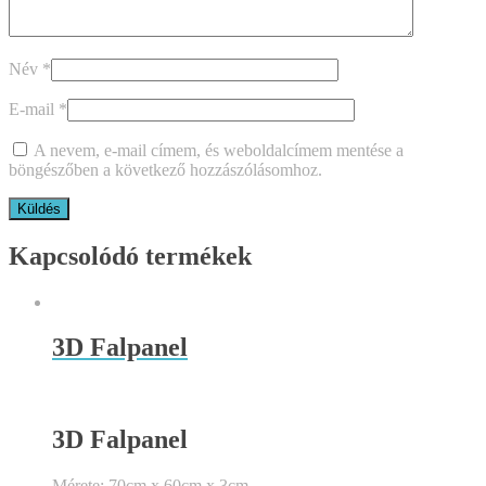
Név
*
E-mail
*
A nevem, e-mail címem, és weboldalcímem mentése a
böngészőben a következő hozzászólásomhoz.
Kapcsolódó termékek
3D Falpanel
3D Falpanel
Mérete: 70cm x 60cm x 3cm