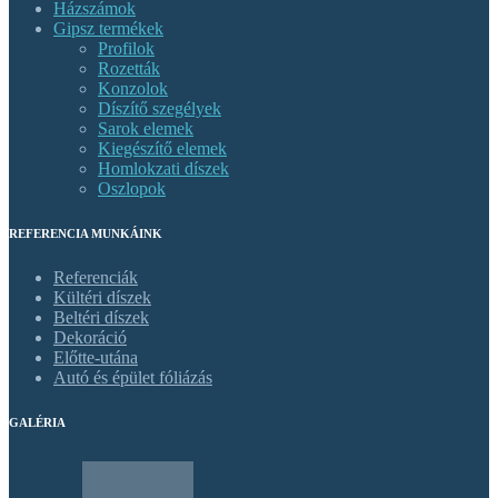
Házszámok
Gipsz termékek
Profilok
Rozetták
Konzolok
Díszítő szegélyek
Sarok elemek
Kiegészítő elemek
Homlokzati díszek
Oszlopok
REFERENCIA MUNKÁINK
Referenciák
Kültéri díszek
Beltéri díszek
Dekoráció
Előtte-utána
Autó és épület fóliázás
GALÉRIA