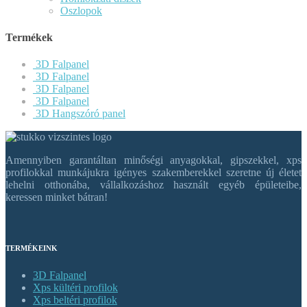
Oszlopok
Termékek
3D Falpanel
3D Falpanel
3D Falpanel
3D Falpanel
3D Hangszóró panel
Amennyiben garantáltan minőségi anyagokkal, gipszekkel, xps
profilokkal munkájukra igényes szakemberekkel szeretne új életet
lehelni otthonába, vállalkozáshoz használt egyéb épületeibe,
keressen minket bátran!
TERMÉKEINK
3D Falpanel
Xps kültéri profilok
Xps beltéri profilok