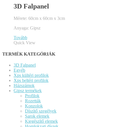
3D Falpanel
Mérete: 60cm x 60cm x 3cm
Anyaga: Gipsz
Tovább
Quick View
TERMÉK KATEGÓRIÁK
3D Falpanel
Egyéb
Xps kültéri profilok
Xps beltéri profilok
Házszámok
Gipsz termékek
Profilok
Rozetták
Konzolok
Díszítő szegélyek
Sarok elemek
Kiegészítő elemek
Homlokzati díszek