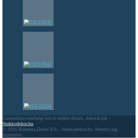
Garantáltan minőségi kül és beltéri díszek, dekorációk –
Stukkodekor.hu
.
© 2016 Boranita-Dekor Kft – Stukkodekor.hu. Minden jog
fenntartva.