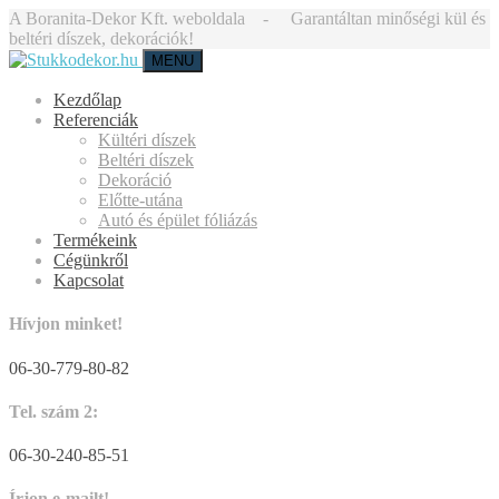
A Boranita-Dekor Kft. weboldala - Garantáltan minőségi kül és
beltéri díszek, dekorációk!
MENU
Kezdőlap
Referenciák
Kültéri díszek
Beltéri díszek
Dekoráció
Előtte-utána
Autó és épület fóliázás
Termékeink
Cégünkről
Kapcsolat
Hívjon minket!
06-30-779-80-82
Tel. szám 2:
06-30-240-85-51
Írjon e-mailt!