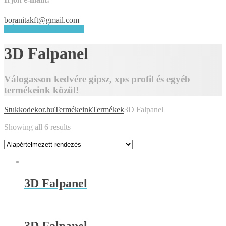
boranitakft@gmail.com
KÉRJEN AJÁNLATOT
3D Falpanel
Válogasson kedvére gipsz, xps profil és egyéb
termékeink közül!
Stukkodekor.hu
Termékeink
Termékek
3D Falpanel
Showing all 6 results
3D Falpanel
3D Falpanel