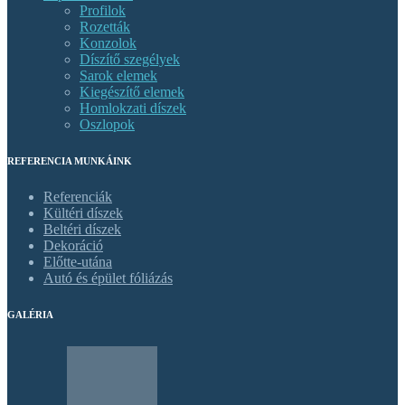
Profilok
Rozetták
Konzolok
Díszítő szegélyek
Sarok elemek
Kiegészítő elemek
Homlokzati díszek
Oszlopok
REFERENCIA MUNKÁINK
Referenciák
Kültéri díszek
Beltéri díszek
Dekoráció
Előtte-utána
Autó és épület fóliázás
GALÉRIA