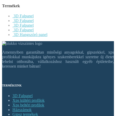
Termékek
3D Falpanel
3D Falpanel
3D Falpanel
3D Falpanel
3D Hangszóró panel
Amennyiben garantáltan minőségi anyagokkal, gipszekkel, xps
profilokkal munkájukra igényes szakemberekkel szeretne új életet
lehelni otthonába, vállalkozáshoz használt egyéb épületeibe,
keressen minket bátran!
TERMÉKEINK
3D Falpanel
Xps kültéri profilok
Xps beltéri profilok
Házszámok
Gipsz termékek