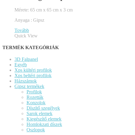
Mérete: 65 cm x 65 cm x 3 cm
Anyaga : Gipsz
Tovább
Quick View
TERMÉK KATEGÓRIÁK
3D Falpanel
Egyéb
Xps kültéri profilok
Xps beltéri profilok
Házszámok
Gipsz termékek
Profilok
Rozetták
Konzolok
Díszítő szegélyek
Sarok elemek
Kiegészítő elemek
Homlokzati díszek
Oszlopok