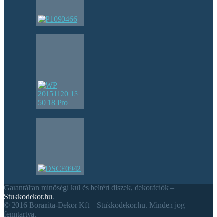
Garantáltan minőségi kül és beltéri díszek, dekorációk –
Stukkodekor.hu
.
© 2016 Boranita-Dekor Kft – Stukkodekor.hu. Minden jog
fenntartva.