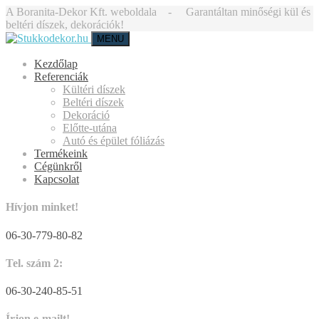
A Boranita-Dekor Kft. weboldala - Garantáltan minőségi kül és
beltéri díszek, dekorációk!
MENU
Kezdőlap
Referenciák
Kültéri díszek
Beltéri díszek
Dekoráció
Előtte-utána
Autó és épület fóliázás
Termékeink
Cégünkről
Kapcsolat
Hívjon minket!
06-30-779-80-82
Tel. szám 2:
06-30-240-85-51
Írjon e-mailt!