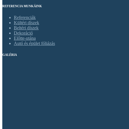
REFERENCIA MUNKÁINK
Referenciák
Kültéri díszek
Beltéri díszek
Dekoráció
Előtte-utána
Autó és épület fóliázás
GALÉRIA