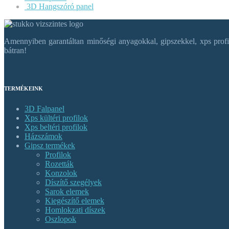
3D Hangszóró panel
Amennyiben garantáltan minőségi anyagokkal, gipszekkel, xps profil
bátran!
TERMÉKEINK
3D Falpanel
Xps kültéri profilok
Xps beltéri profilok
Házszámok
Gipsz termékek
Profilok
Rozetták
Konzolok
Díszítő szegélyek
Sarok elemek
Kiegészítő elemek
Homlokzati díszek
Oszlopok