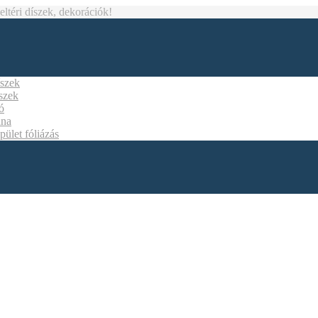
téri díszek, dekorációk!
íszek
íszek
ó
ána
pület fóliázás