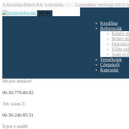
A Boranita-Dekor Kft. weboldala - Garantáltan minőségi kül és bel
MENU
Kezdőlap
Referenciák
Kültéri d
Beltéri d
Dekoráci
Előtte-ut
Autó és é
Termékeink
Cégünkről
Kapcsolat
Hívjon minket!
06-30-779-80-82
Tel. szám 2:
06-30-240-85-51
Írjon e-mailt!