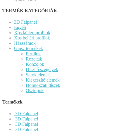
TERMÉK KATEGÓRIÁK
3D Falpanel
Egyéb
Xps kültéri profilok
Xps beltéri profilok
Házszámok
Gipsz termékek
Profilok
Rozetták
Konzolok
Díszítő szegélyek
Sarok elemek
Kiegészítő elemek
Homlokzati díszek
Oszlopok
Termékek
3D Falpanel
3D Falpanel
3D Falpanel
3D Falpanel