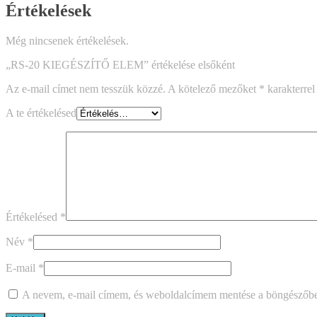
Értékelések
Még nincsenek értékelések.
„RS-20 KIEGÉSZÍTŐ ELEM” értékelése elsőként
Az e-mail címet nem tesszük közzé.
A kötelező mezőket
*
karakterrel 
A te értékelésed
Értékelésed
*
Név
*
E-mail
*
A nevem, e-mail címem, és weboldalcímem mentése a böngészőb