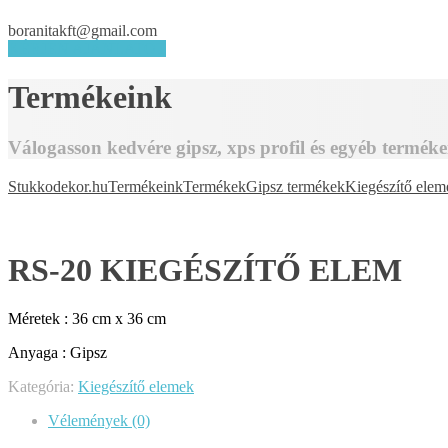
boranitakft@gmail.com
KÉRJEN AJÁNLATOT
Termékeink
Válogasson kedvére gipsz, xps profil és egyéb terméke
Stukkodekor.hu
Termékeink
Termékek
Gipsz termékek
Kiegészítő elem
RS-20 KIEGÉSZÍTŐ ELEM
Méretek : 36 cm x 36 cm
Anyaga : Gipsz
Kategória:
Kiegészítő elemek
Vélemények (0)